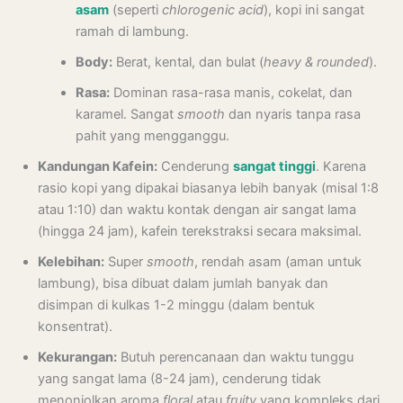
asam
(seperti
chlorogenic acid
), kopi ini sangat
ramah di lambung.
Body:
Berat, kental, dan bulat (
heavy & rounded
).
Rasa:
Dominan rasa-rasa manis, cokelat, dan
karamel. Sangat
smooth
dan nyaris tanpa rasa
pahit yang mengganggu.
Kandungan Kafein:
Cenderung
sangat tinggi
. Karena
rasio kopi yang dipakai biasanya lebih banyak (misal 1:8
atau 1:10) dan waktu kontak dengan air sangat lama
(hingga 24 jam), kafein terekstraksi secara maksimal.
Kelebihan:
Super
smooth
, rendah asam (aman untuk
lambung), bisa dibuat dalam jumlah banyak dan
disimpan di kulkas 1-2 minggu (dalam bentuk
konsentrat).
Kekurangan:
Butuh perencanaan dan waktu tunggu
yang sangat lama (8-24 jam), cenderung tidak
menonjolkan aroma
floral
atau
fruity
yang kompleks dari