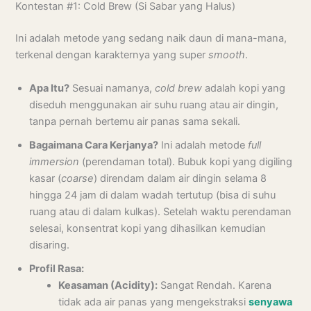
Kontestan #1: Cold Brew (Si Sabar yang Halus)
Ini adalah metode yang sedang naik daun di mana-mana,
terkenal dengan karakternya yang super
smooth
.
Apa Itu?
Sesuai namanya,
cold brew
adalah kopi yang
diseduh menggunakan air suhu ruang atau air dingin,
tanpa pernah bertemu air panas sama sekali.
Bagaimana Cara Kerjanya?
Ini adalah metode
full
immersion
(perendaman total). Bubuk kopi yang digiling
kasar (
coarse
) direndam dalam air dingin selama 8
hingga 24 jam di dalam wadah tertutup (bisa di suhu
ruang atau di dalam kulkas). Setelah waktu perendaman
selesai, konsentrat kopi yang dihasilkan kemudian
disaring.
Profil Rasa:
Keasaman (Acidity):
Sangat Rendah. Karena
tidak ada air panas yang mengekstraksi
senyawa