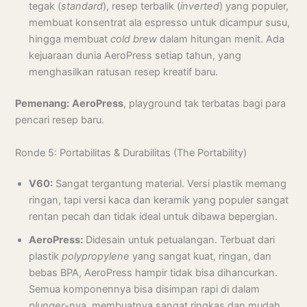
tegak (
standard
), resep terbalik (
inverted
) yang populer,
membuat konsentrat ala espresso untuk dicampur susu,
hingga membuat
cold brew
dalam hitungan menit. Ada
kejuaraan dunia AeroPress setiap tahun, yang
menghasilkan ratusan resep kreatif baru.
Pemenang:
AeroPress
, playground tak terbatas bagi para
pencari resep baru.
Ronde 5: Portabilitas & Durabilitas (The Portability)
V60:
Sangat tergantung material. Versi plastik memang
ringan, tapi versi kaca dan keramik yang populer sangat
rentan pecah dan tidak ideal untuk dibawa bepergian.
AeroPress:
Didesain untuk petualangan. Terbuat dari
plastik
polypropylene
yang sangat kuat, ringan, dan
bebas BPA, AeroPress hampir tidak bisa dihancurkan.
Semua komponennya bisa disimpan rapi di dalam
plunger
-nya, membuatnya sangat ringkas dan mudah