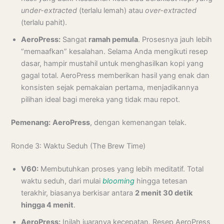
under-extracted
(terlalu lemah) atau
over-extracted
(terlalu pahit).
AeroPress:
Sangat
ramah pemula
. Prosesnya jauh lebih
“memaafkan” kesalahan. Selama Anda mengikuti resep
dasar, hampir mustahil untuk menghasilkan kopi yang
gagal total. AeroPress memberikan hasil yang enak dan
konsisten sejak pemakaian pertama, menjadikannya
pilihan ideal bagi mereka yang tidak mau repot.
Pemenang:
AeroPress
, dengan kemenangan telak.
Ronde 3: Waktu Seduh (The Brew Time)
V60:
Membutuhkan proses yang lebih meditatif. Total
waktu seduh, dari mulai
blooming
hingga tetesan
terakhir, biasanya berkisar antara
2 menit 30 detik
hingga 4 menit
.
AeroPress:
Inilah juaranya kecepatan. Resep AeroPress