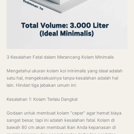
3 Kesalahan Fatal dalam Merancang Kolam Minimalis
Mengetahui ukuran kolam koi minimalis yang ideal adalah
satu hal, mengeksekusinya tanpa kesalahan adalah hal
lain. Hindari tiga jebakan umum ini:
Kesalahan 1: Kolam Terlalu Dangkal
Godaan untuk membuat kolam “ceper” agar hemat biaya
sangat besar, tapi ini adalah kesalahan fatal. Kolam di
bawah 80 cm akan membuat ikan Anda kepanasan di