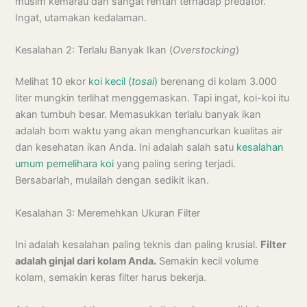
musim kemarau dan sangat rentan terhadap predator.
Ingat, utamakan kedalaman.
Kesalahan 2: Terlalu Banyak Ikan (
Overstocking
)
Melihat 10 ekor
koi kecil (
tosai
)
berenang di kolam 3.000
liter mungkin terlihat menggemaskan. Tapi ingat, koi-koi itu
akan tumbuh besar. Memasukkan terlalu banyak ikan
adalah bom waktu yang akan menghancurkan kualitas air
dan kesehatan ikan Anda. Ini adalah salah satu
kesalahan
umum pemelihara koi
yang paling sering terjadi.
Bersabarlah, mulailah dengan sedikit ikan.
Kesalahan 3: Meremehkan Ukuran Filter
Ini adalah kesalahan paling teknis dan paling krusial.
Filter
adalah ginjal dari kolam Anda.
Semakin kecil volume
kolam, semakin keras filter harus bekerja.