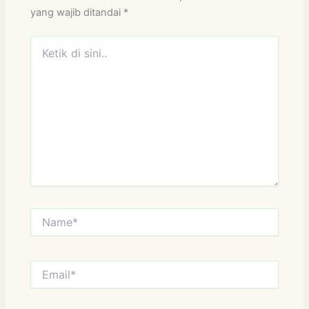
yang wajib ditandai
*
Ketik
di
sini..
Name*
Email*