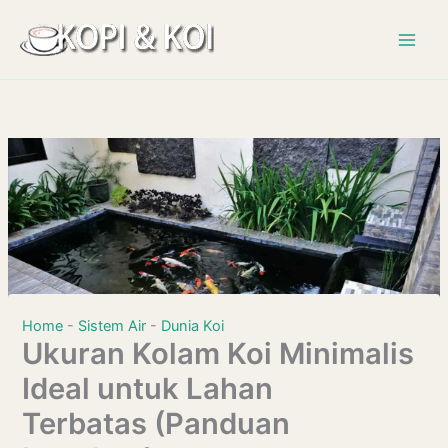
Lewati
ke
konten
Home
-
Sistem Air
-
Dunia Koi
Ukuran Kolam Koi Minimalis
Ideal untuk Lahan
Terbatas (Panduan